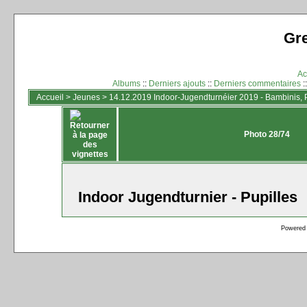
Gr
Ac
Albums
::
Derniers ajouts
::
Derniers commentaires
:
Accueil
>
Jeunes
>
14.12.2019 Indoor-Jugendturnéier 2019 - Bambinis, 
Photo 28/74
Indoor Jugendturnier - Pupilles
Powered