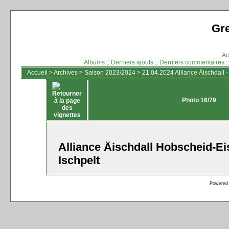
Gr
Ac
Albums
::
Derniers ajouts
::
Derniers commentaires
:
Accueil
>
Archives
>
Saison 2023/2024
>
21.04.2024 Alliance Äischdall 
Photo 16/79
Alliance Äischdall Hobscheid-Ei
Ischpelt
Powered