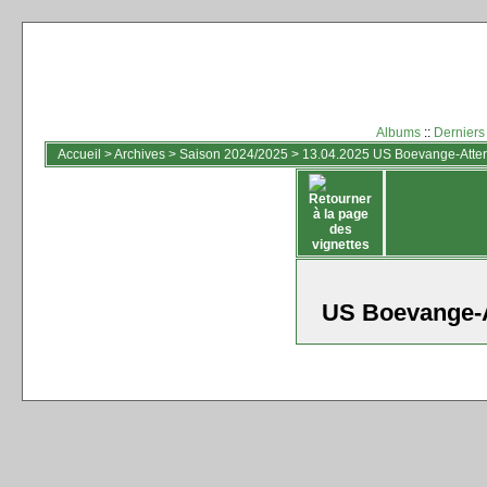
Albums
::
Derniers
Accueil
>
Archives
>
Saison 2024/2025
>
13.04.2025 US Boevange-Attert
US Boevange-At