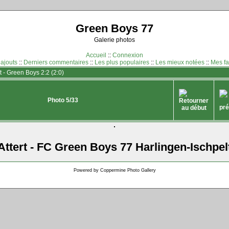
Green Boys 77
Galerie photos
Accueil
::
Connexion
 ajouts
::
Derniers commentaires
::
Les plus populaires
::
Les mieux notées
::
Mes fa
 - Green Boys 2:2 (2:0)
Photo 5/33
tert - FC Green Boys 77 Harlingen-Ischpel
Powered by
Coppermine Photo Gallery