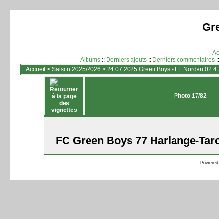
Gr
Ac
Albums
::
Derniers ajouts
::
Derniers commentaires
:
Accueil
>
Saison 2025/2026
>
24.07.2025 Green Boys - FF Norden 02 4:3
Photo 17/82
FC Green Boys 77 Harlange-Tarc
Powered