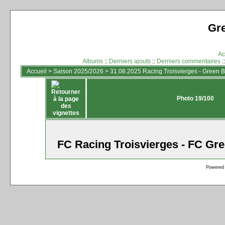
Gr
Ac
Albums
::
Derniers ajouts
::
Derniers commentaires
:
Accueil
>
Saison 2025/2026
>
31.08.2025 Racing Troisvierges - Green Bo
Photo 19/100
FC Racing Troisvierges - FC Gre
Powered