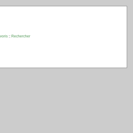
voris
::
Rechercher