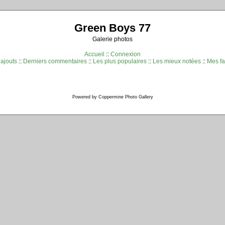
Green Boys 77
Galerie photos
Accueil
::
Connexion
 ajouts
::
Derniers commentaires
::
Les plus populaires
::
Les mieux notées
::
Mes fa
Powered by
Coppermine Photo Gallery