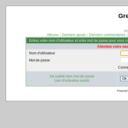
Gr
Ac
Albums
::
Derniers ajouts
::
Derniers commentaires
:
Entrez votre nom d'utilisateur et votre mot de passe pour vous 
Attention votre na
Nom d'utilisateur
Mot de passe
Conne
J'ai oublié mon mot de passe
Ok
Lien d'activation perdu
Powered