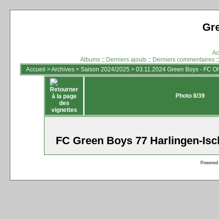
Gr
Ac
Albums
::
Derniers ajouts
::
Derniers commentaires
:
Accueil
>
Archives
>
Saison 2024/2025
>
03.11.2024 Green Boys - FC Oly
Photo 8/39
FC Green Boys 77 Harlingen-Isch
Powered