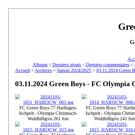
Gre
Ga
Acc
Albums
::
Derniers ajouts
::
Derniers commentaires
::
Accueil
>
Archives
>
Saison 2024/2025
>
03.11.2024 Green Bo
03.11.2024 Green Boys - FC Olympia Ch
FC Green Boys 77 Harlingen-
FC Green Boys 77 Harli
Ischpelt - Olympia Christnach-
Ischpelt - Olympia Christ
Waldbillig
vu 261 fois
Waldbillig
vu 241 foi