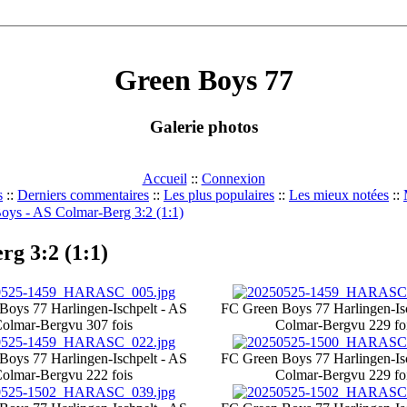
Green Boys 77
Galerie photos
Accueil
::
Connexion
s
::
Derniers commentaires
::
Les plus populaires
::
Les mieux notées
::
oys - AS Colmar-Berg 3:2 (1:1)
rg 3:2 (1:1)
Boys 77 Harlingen-Ischpelt - AS
FC Green Boys 77 Harlingen-Is
olmar-Berg
vu 307 fois
Colmar-Berg
vu 229 fo
Boys 77 Harlingen-Ischpelt - AS
FC Green Boys 77 Harlingen-Is
olmar-Berg
vu 222 fois
Colmar-Berg
vu 229 fo