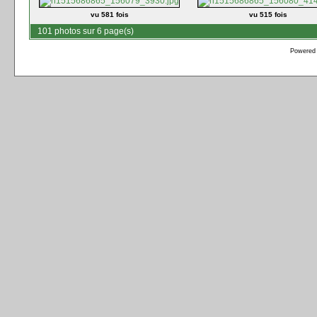
vu 581 fois
vu 515 fois
101 photos sur 6 page(s)
Powered